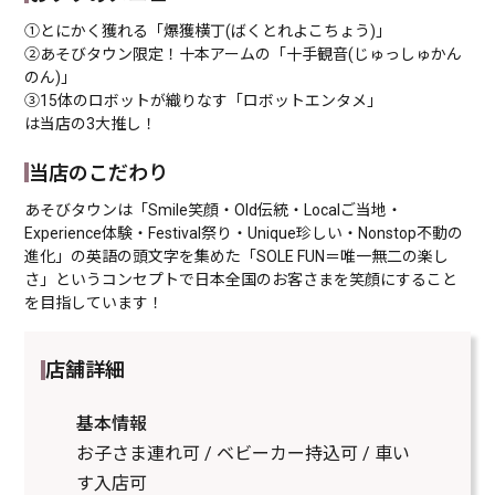
①とにかく獲れる「爆獲横丁(ばくとれよこちょう)」
②あそびタウン限定！十本アームの「十手観音(じゅっしゅかん
のん)」
③15体のロボットが織りなす「ロボットエンタメ」
は当店の3大推し！
当店のこだわり
あそびタウンは「Smile笑顔・Old伝統・Localご当地・
Experience体験・Festival祭り・Unique珍しい・Nonstop不動の
進化」の英語の頭文字を集めた「SOLE FUN＝唯一無二の楽し
さ」というコンセプトで日本全国のお客さまを笑顔にすること
を目指しています！
店舗詳細
基本情報
お子さま連れ可 / ベビーカー持込可 / 車い
す入店可